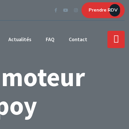
Prendre RDV
Actualités
FAQ
Contact
 moteur
epoy