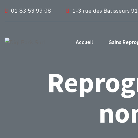
01 83 53 99 08
1-3 rue des Batisseurs 9
Accueil
Gains Repr
Reprog
non