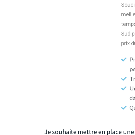
Soucie
meill
temps
Sud p
prix 
Pr
pe
Tr
Un
da
Qu
Je souhaite mettre en place une 