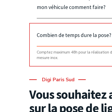
mon véhicule comment faire?
Expert du Chiptuning depuis 2012.
Combien de temps dure la pose?
Comptez maximum 48h pour la réalisation de
Nos Prestations
La 
mesure inox.
Reprogrammation moteur
A 
Conversion E85 / Flexfuel
FA
Digi Paris Sud
Décalaminage moteur
Vous souhaitez 
Entretien Mécanique
sur la pose de l
Remplacement de Parebrise