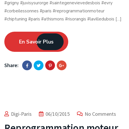
#grigny #juvisysurorge #saintegenevievedesbois #evry
#corbeilessonnes #paris #reprogrammationmoteur
#chiptuning #paris #athismons #risorangis #lavilledubois […]
En Savoir Plus
Share:
Digi-Paris
06/10/2015
No Comments
Reprogrammation moteur