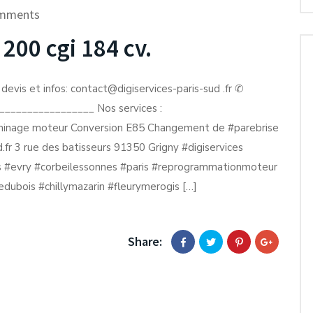
mments
 200 cgi 184 cv.
devis et infos: contact@digiservices-paris-sud .fr ✆
________________ Nos services :
inage moteur Conversion E85 Changement de #parebrise
fr 3 rue des batisseurs 91350 Grigny #digiservices
s #evry #corbeilessonnes #paris #reprogrammationmoteur
ledubois #chillymazarin #fleurymerogis […]
Share: