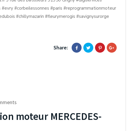
fr 3 rue des batisseurs 91350 Grigny #digiservices
s #evry #corbeilessonnes #paris #reprogrammationmoteur
lledubois #chillymazarin #fleurymerogis #savignysurorge
Share:
mments
ion moteur MERCEDES-