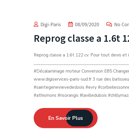
Digi-Paris
08/09/2020
No Co
Reprog classe a 1.6t 1
Reprog classe a 1.6t 122 cv. Pour tout devis et 
___________________________________________
#Décalaminage moteur Conversion E85 Changem
www.digiservices-paris-sud.fr 3 rue des batisseu
#saintegenevievedesbois #evry #corbeilessonn
#athismons #risorangis #lavilledubois #chillyma
En Savoir Plus