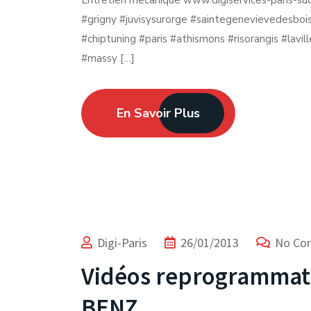
Entretien mecanique www.digiservices-paris-sud.
#grigny #juvisysurorge #saintegenevievedesboi
#chiptuning #paris #athismons #risorangis #lavi
#massy […]
En Savoir Plus
Digi-Paris
26/01/2013
No Co
Vidéos reprogrammat
BENZ