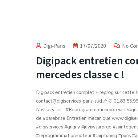
Digi-Paris
17/07/2020
No Co
Digipack entretien co
mercedes classe c !
Digipack entretien complet + reprog sur cette M
contact@digiservices-paris-sud .fr ✆ 01.83.5
Nos services : #Reprogrammationmoteur Diagn
de #parebrise Entretien mecanique www.digiserv
#digiservices #grigny #juvisysurorge #saintege
#reprogrammationmoteur #chiptuning #paris #ath