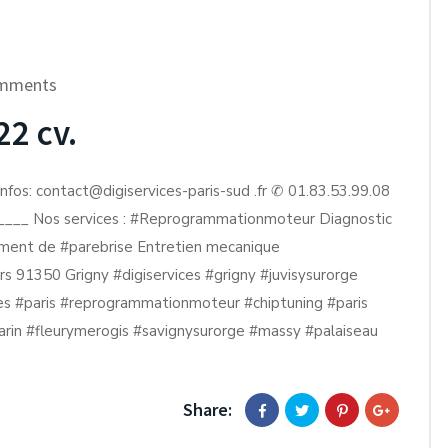
mments
22 cv.
infos: contact@digiservices-paris-sud .fr ✆ 01.83.53.99.08
__ Nos services : #Reprogrammationmoteur Diagnostic
ent de #parebrise Entretien mecanique
rs 91350 Grigny #digiservices #grigny #juvisysurorge
es #paris #reprogrammationmoteur #chiptuning #paris
zarin #fleurymerogis #savignysurorge #massy #palaiseau
Share: