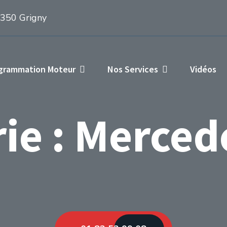
1350 Grigny
ogrammation Moteur
Nos Services
Vidéos
ie :
Merced