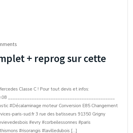
mments
mplet + reprog sur cette
ercedes Classe C ! Pour tout devis et infos:
3.99.08 _____________________________________________
ostic #Décalaminage moteur Conversion E85 Changement
ices-paris-sud.fr 3 rue des batisseurs 91350 Grigny
nevievedesbois #evry #corbeilessonnes #paris
ismons #risorangis #lavilledubois […]