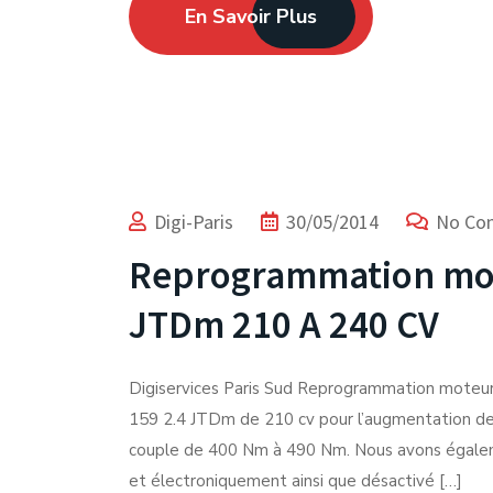
En Savoir Plus
Digi-Paris
30/05/2014
No Co
Reprogrammation mot
JTDm 210 A 240 CV
Digiservices Paris Sud Reprogrammation mote
159 2.4 JTDm de 210 cv pour l’augmentation de l
couple de 400 Nm à 490 Nm. Nous avons égaleme
Expert du Chiptuning depuis 2012.
et électroniquement ainsi que désactivé […]
Facebook-f