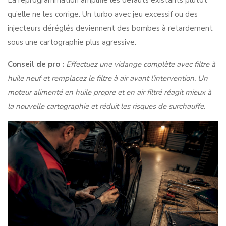
La
reprogrammation amplifie les défauts existants
plutôt
qu’elle ne les corrige. Un turbo avec jeu excessif ou des
injecteurs déréglés deviennent des bombes à retardement
sous une cartographie plus agressive.
Conseil de pro :
Effectuez une vidange complète avec filtre à
huile neuf et remplacez le filtre à air avant l’intervention. Un
moteur alimenté en huile propre et en air filtré réagit mieux à
la nouvelle cartographie et réduit les risques de surchauffe.