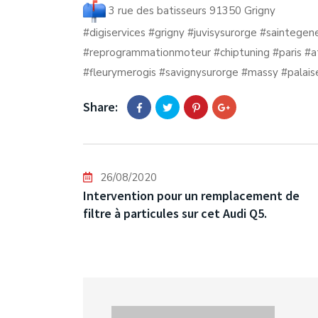
3 rue des batisseurs 91350 Grigny
#digiservices
#grigny
#juvisysurorge
#saintegen
#reprogrammationmoteur
#chiptuning
#paris
#a
#fleurymerogis
#savignysurorge
#massy
#palais
Share:
26/08/2020
Intervention pour un remplacement de
filtre à particules sur cet Audi Q5.