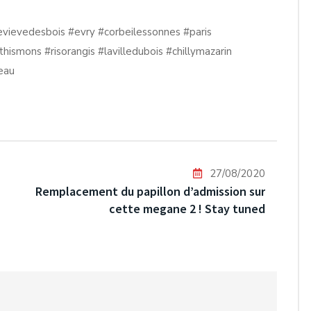
evievedesbois
#evry
#corbeilessonnes
#paris
thismons
#risorangis
#lavilledubois
#chillymazarin
eau
27/08/2020
Remplacement du papillon d’admission sur
cette megane 2 ! Stay tuned