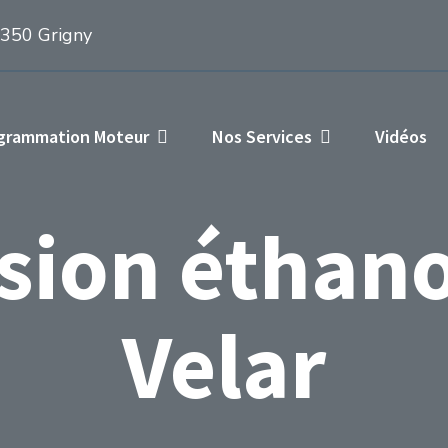
1350 Grigny
ogrammation Moteur
Nos Services
Vidéos
ion éthano
Velar