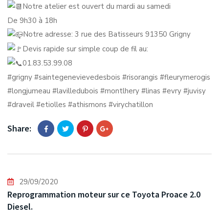
Notre atelier est ouvert du mardi au samedi
De 9h30 à 18h
Notre adresse: 3 rue des Batisseurs 91350 Grigny
Devis rapide sur simple coup de fil au:
01.83.53.99.08
#grigny
#saintegenevievedesbois
#risorangis
#fleurymerogis
#longjumeau
#lavilledubois
#montlhery
#linas
#evry
#juvisy
#draveil
#etiolles
#athismons
#virychatillon
Share:
29/09/2020
Reprogrammation moteur sur ce Toyota Proace 2.0
Diesel.