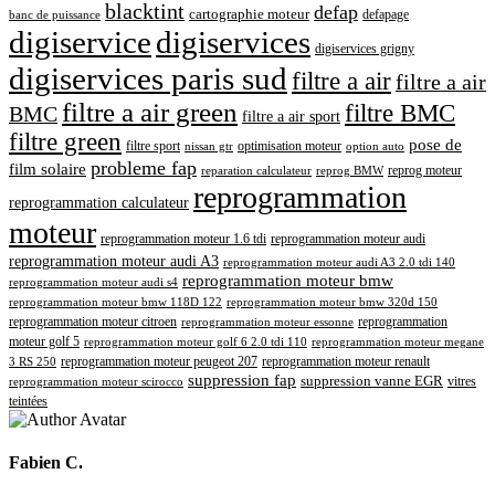
blacktint
defap
cartographie moteur
defapage
banc de puissance
digiservice
digiservices
digiservices grigny
digiservices paris sud
filtre a air
filtre a air
filtre a air green
filtre BMC
BMC
filtre a air sport
filtre green
pose de
optimisation moteur
filtre sport
nissan gtr
option auto
probleme fap
film solaire
reprog moteur
reparation calculateur
reprog BMW
reprogrammation
reprogrammation calculateur
moteur
reprogrammation moteur 1.6 tdi
reprogrammation moteur audi
reprogrammation moteur audi A3
reprogrammation moteur audi A3 2.0 tdi 140
reprogrammation moteur bmw
reprogrammation moteur audi s4
reprogrammation moteur bmw 118D 122
reprogrammation moteur bmw 320d 150
reprogrammation moteur citroen
reprogrammation
reprogrammation moteur essonne
moteur golf 5
reprogrammation moteur golf 6 2.0 tdi 110
reprogrammation moteur megane
reprogrammation moteur renault
reprogrammation moteur peugeot 207
3 RS 250
suppression fap
suppression vanne EGR
vitres
reprogrammation moteur scirocco
teintées
Fabien C.