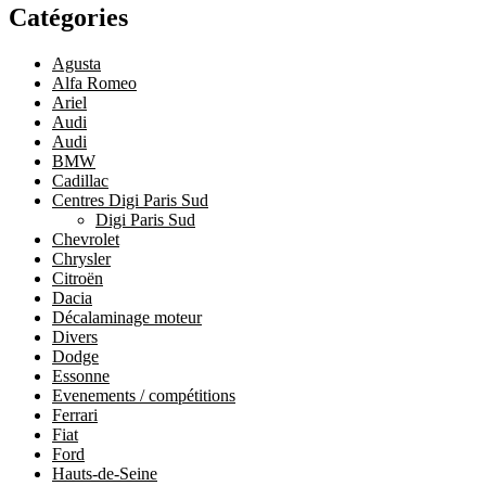
Catégories
Agusta
Alfa Romeo
Ariel
Audi
Audi
BMW
Cadillac
Centres Digi Paris Sud
Digi Paris Sud
Chevrolet
Chrysler
Citroën
Dacia
Décalaminage moteur
Divers
Dodge
Essonne
Evenements / compétitions
Ferrari
Fiat
Ford
Hauts-de-Seine