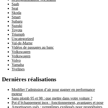
Saab
Seat
Skoda
Smart
Subaru
Suzuki
Toyota
Triumph
Uncategorized
Val-de-Marne
Vidéos de passages au banc
Volkswagen
Volkswagen
Volvo
Yamaha
Yvelines
Dernières réalisations
Modifier l’admission d’air pour gagner en performance
moteur
Sans plomb 95 et 98 : que mettre dans votre voiture ?
Pot d’échappement inox : fonctionnement, avantages et pose
Amortisseurs usés : symptômes expliqués pour propriétaires