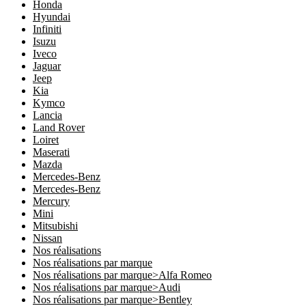
Honda
Hyundai
Infiniti
Isuzu
Iveco
Jaguar
Jeep
Kia
Kymco
Lancia
Land Rover
Loiret
Maserati
Mazda
Mercedes-Benz
Mercedes-Benz
Mercury
Mini
Mitsubishi
Nissan
Nos réalisations
Nos réalisations par marque
Nos réalisations par marque>Alfa Romeo
Nos réalisations par marque>Audi
Nos réalisations par marque>Bentley