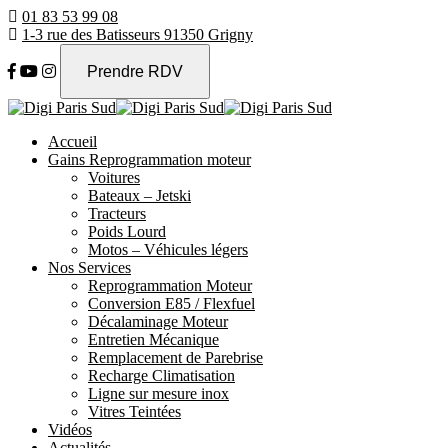
01 83 53 99 08
1-3 rue des Batisseurs 91350 Grigny
Prendre RDV
Accueil
Gains Reprogrammation moteur
Voitures
Bateaux – Jetski
Tracteurs
Poids Lourd
Motos – Véhicules légers
Nos Services
Reprogrammation Moteur
Conversion E85 / Flexfuel
Décalaminage Moteur
Entretien Mécanique
Remplacement de Parebrise
Recharge Climatisation
Ligne sur mesure inox
Vitres Teintées
Vidéos
Actualités