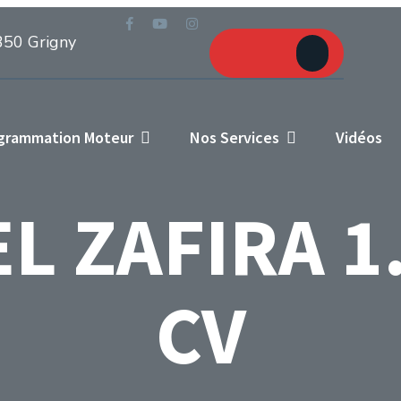
Prendre
350 Grigny
RDV
ogrammation Moteur
Nos Services
Vidéos
L ZAFIRA 1.
CV