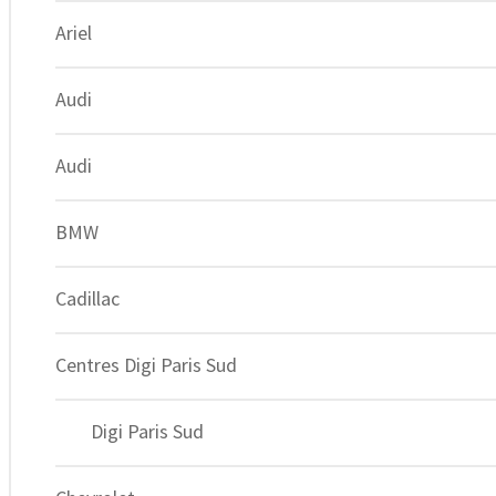
Ariel
Audi
Audi
BMW
Cadillac
Centres Digi Paris Sud
Expert du Chiptuning depuis 2012.
Facebook-f
Digi Paris Sud
Instagram