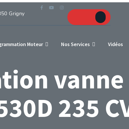
Prendre
350 Grigny
RDV
ogrammation Moteur
Nos Services
Vidéos
ation vann
530D 235 C