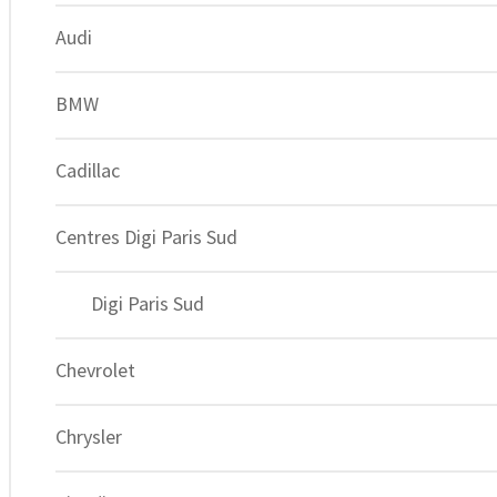
Audi
BMW
Cadillac
Centres Digi Paris Sud
Digi Paris Sud
Chevrolet
Expert du Chiptuning depuis 2012.
Facebook-f
Chrysler
Instagram