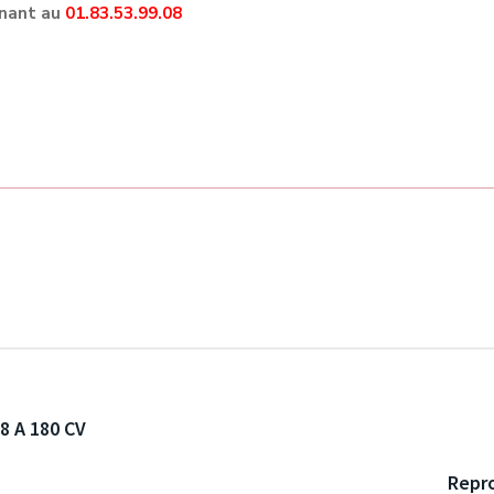
gnant au
01.83.53.99.08
8 A 180 CV
Repro