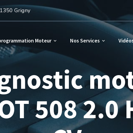
91350 Grigny
programmation Moteur
Nos Services
Vidéo
gnostic mo
T 508 2.0 