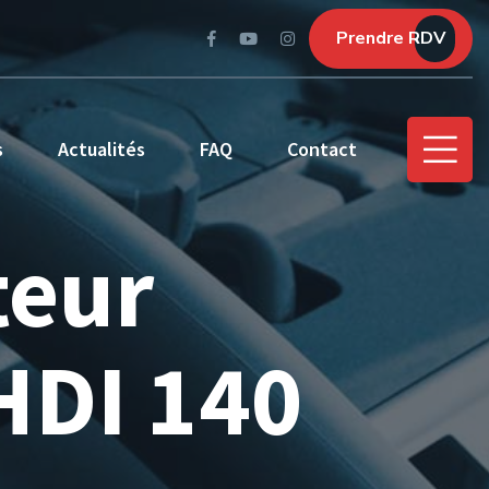
Prendre RDV
s
Actualités
FAQ
Contact
teur
HDI 140