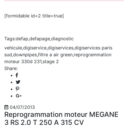
[formidable id=2 title=true]
Tags:
defap
,
defapage
,
diagnostic
vehicule
,
digiservice
,
digiservices
,
digiservices paris
sud
,
downpipes
,
filtre a air green
,
reprogrammation
moteur 330d 231
,
stage 2
Share:
04/07/2013
Reprogrammation moteur MEGANE
3 RS 2.0 T 250 A 315 CV