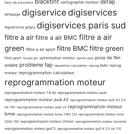
blacktint
defap
cartographie moteur
banc de puissance
digiservice
digiservices
defapage
digiservices paris sud
digiservices grigny
filtre a air
filtre a air
filtre a air BMC
green
filtre BMC
filtre green
filtre a air sport
pose de film
optimisation moteur
filtre sport
nissan gtr
option auto
probleme fap
solaire
reprog
reparation calculateur
reprog BMW
reprogrammation calculateur
moteur
reprogrammation moteur
reprogrammation moteur 1.6 tdi
reprogrammation moteur audi
reprogrammation moteur audi A3
reprogrammation moteur audi A3 2.0
reprogrammation moteur
tdi 140
reprogrammation moteur audi s4
bmw
reprogrammation moteur bmw 118D 122
reprogrammation moteur bmw
reprogrammation moteur citroen
320d 150
reprogrammation moteur essonne
reprogrammation moteur golf 5
reprogrammation moteur golf 6 2.0 tdi 110