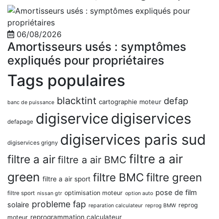
06/08/2026
Amortisseurs usés : symptômes
expliqués pour propriétaires
Tags populaires
blacktint
defap
cartographie moteur
banc de puissance
digiservice
digiservices
defapage
digiservices paris sud
digiservices grigny
filtre a air
filtre a air
filtre a air BMC
green
filtre BMC
filtre green
filtre a air sport
pose de film
optimisation moteur
filtre sport
nissan gtr
option auto
probleme fap
solaire
reprog
reparation calculateur
reprog BMW
reprogrammation calculateur
moteur