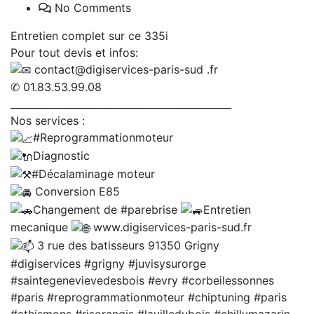
No Comments
Entretien complet sur ce 335i
Pour tout devis et infos:
contact@digiservices-paris-sud .fr
✆ 01.83.53.99.08
_____________________________________________
Nos services :
#Reprogrammationmoteur
Diagnostic
#Décalaminage
moteur
Conversion E85
Changement de
#parebrise
Entretien
mecanique
www.digiservices-paris-sud.fr
3 rue des batisseurs 91350 Grigny
#digiservices
#grigny
#juvisysurorge
#saintegenevievedesbois
#evry
#corbeilessonnes
#paris
#reprogrammationmoteur
#chiptuning
#paris
#athismons
#risorangis
#lavilledubois
#chillymazarin