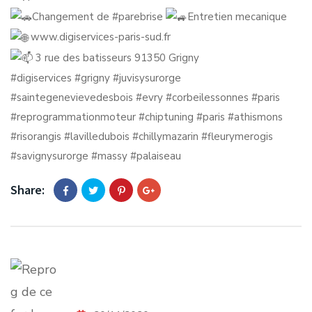
Changement de
#parebrise
Entretien mecanique
www.digiservices-paris-sud.fr
3 rue des batisseurs 91350 Grigny
#digiservices
#grigny
#juvisysurorge
#saintegenevievedesbois
#evry
#corbeilessonnes
#paris
#reprogrammationmoteur
#chiptuning
#paris
#athismons
#risorangis
#lavilledubois
#chillymazarin
#fleurymerogis
#savignysurorge
#massy
#palaiseau
Share: