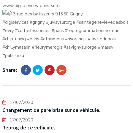
www.digiservices-paris-sud.fr
3 rue des batisseurs 91350 Grigny
#digiservices
#grigny
#juvisysurorge
#saintegenevievedesbois
#evry
#corbeilessonnes
#paris
#reprogrammationmoteur
#chiptuning
#paris
#athismons
#risorangis
#lavilledubois
#chillymazarin
#fleurymerogis
#savignysurorge
#massy
#palaiseau
Share:
17/07/2020
Changement de pare brise sur ce véhicule.
17/07/2020
Reprog de ce vehicule.