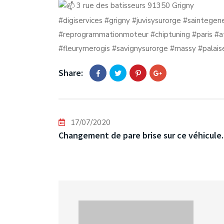
3 rue des batisseurs 91350 Grigny
#digiservices
#grigny
#juvisysurorge
#saintegen
#reprogrammationmoteur
#chiptuning
#paris
#a
#fleurymerogis
#savignysurorge
#massy
#palais
Share:
17/07/2020
Changement de pare brise sur ce véhicule.