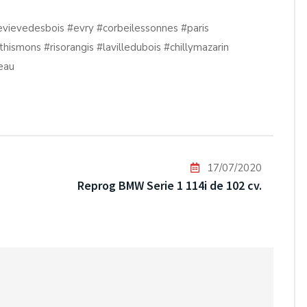
evievedesbois
#evry
#corbeilessonnes
#paris
thismons
#risorangis
#lavilledubois
#chillymazarin
eau
17/07/2020
Reprog BMW Serie 1 114i de 102 cv.