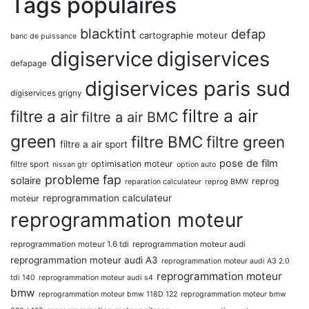
Tags populaires
blacktint
defap
cartographie moteur
banc de puissance
digiservice
digiservices
defapage
digiservices paris sud
digiservices grigny
filtre a air
filtre a air
filtre a air BMC
green
filtre BMC
filtre green
filtre a air sport
pose de film
optimisation moteur
filtre sport
nissan gtr
option auto
probleme fap
solaire
reprog
reparation calculateur
reprog BMW
reprogrammation calculateur
moteur
reprogrammation moteur
reprogrammation moteur 1.6 tdi
reprogrammation moteur audi
reprogrammation moteur audi A3
reprogrammation moteur audi A3 2.0
reprogrammation moteur
tdi 140
reprogrammation moteur audi s4
bmw
reprogrammation moteur bmw 118D 122
reprogrammation moteur bmw