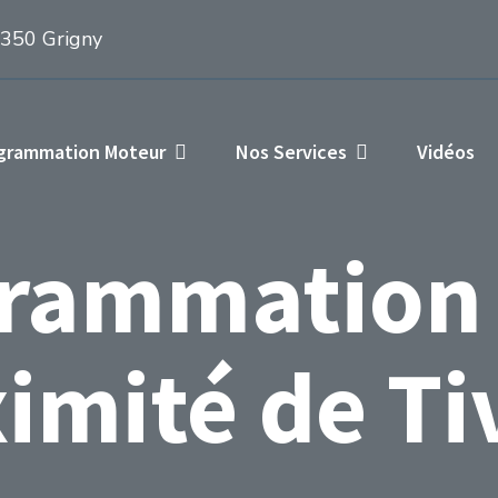
1350 Grigny
ogrammation Moteur
Nos Services
Vidéos
rammation
imité de T