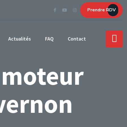
Prendre RDV
Actualités
FAQ
Contact
 moteur
ivernon