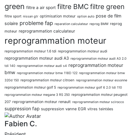
green
filtre BMC
filtre green
filtre a air sport
pose de film
optimisation moteur
filtre sport
nissan gtr
option auto
probleme fap
solaire
reprog
reparation calculateur
reprog BMW
reprogrammation calculateur
moteur
reprogrammation moteur
reprogrammation moteur 1.6 tdi
reprogrammation moteur audi
reprogrammation moteur audi A3
reprogrammation moteur audi A3 2.0
reprogrammation moteur
tdi 140
reprogrammation moteur audi s4
bmw
reprogrammation moteur bmw 118D 122
reprogrammation moteur bmw
reprogrammation moteur citroen
320d 150
reprogrammation moteur essonne
reprogrammation moteur golf 5
reprogrammation moteur golf 6 2.0 tdi 110
reprogrammation moteur peugeot
reprogrammation moteur megane 3 RS 250
reprogrammation moteur renault
207
reprogrammation moteur scirocco
suppression fap
suppression vanne EGR
vitres teintées
Fabien C.
Président