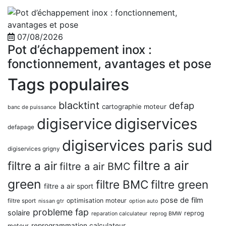
07/08/2026
Pot d’échappement inox :
fonctionnement, avantages et pose
Tags populaires
blacktint
defap
cartographie moteur
banc de puissance
digiservice
digiservices
defapage
digiservices paris sud
digiservices grigny
filtre a air
filtre a air
filtre a air BMC
green
filtre BMC
filtre green
filtre a air sport
pose de film
optimisation moteur
filtre sport
nissan gtr
option auto
probleme fap
solaire
reprog
reparation calculateur
reprog BMW
reprogrammation calculateur
moteur