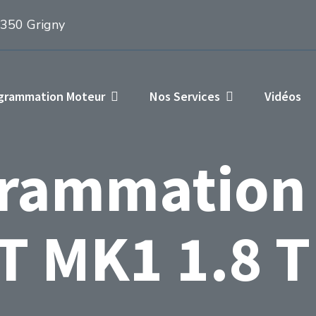
1350 Grigny
ogrammation Moteur
Nos Services
Vidéos
rammation
T MK1 1.8 T