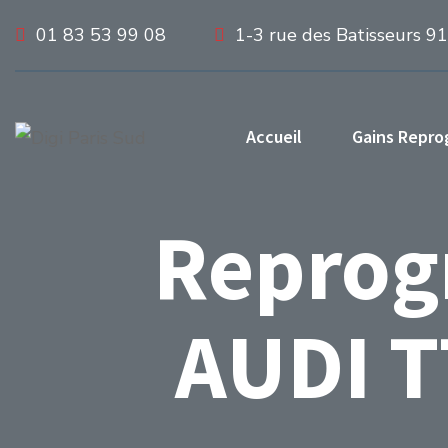
01 83 53 99 08
1-3 rue des Batisseurs 9
Accueil
Gains Repr
Reprog
AUDI T