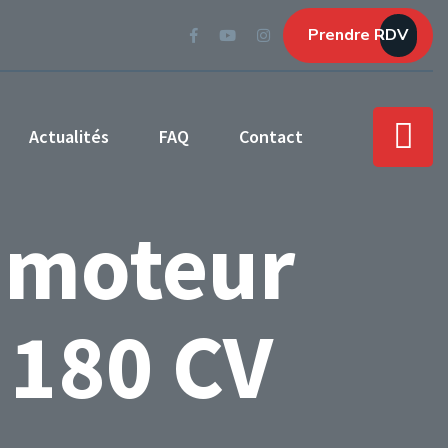
Prendre RDV
Actualités
FAQ
Contact
 moteur
 180 CV