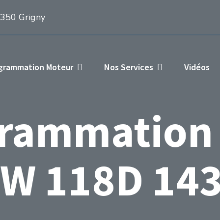
1350 Grigny
ogrammation Moteur
Nos Services
Vidéos
rammation
W 118D 143