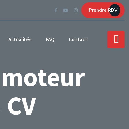
Prendre RDV
Actualités
FAQ
Contact
 moteur
 CV