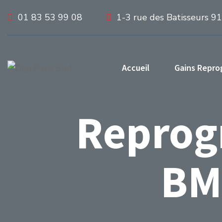
01 83 53 99 08
1-3 rue des Batisseurs 9
Accueil
Gains Repr
Reprog
BM