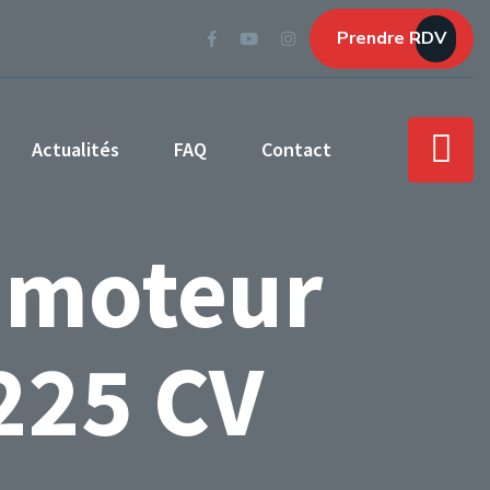
Prendre RDV
Actualités
FAQ
Contact
 moteur
225 CV