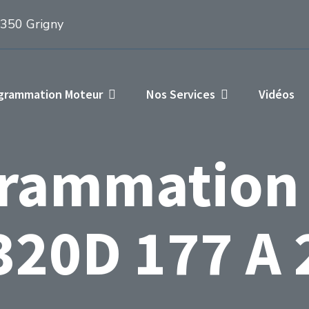
1350 Grigny
ogrammation Moteur
Nos Services
Vidéos
rammation
20D 177 A 