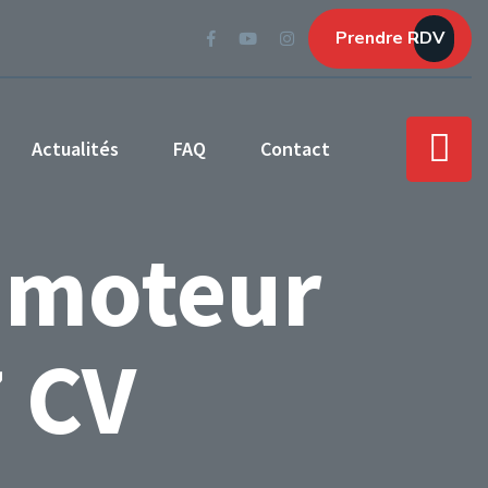
Prendre RDV
Actualités
FAQ
Contact
 moteur
 CV