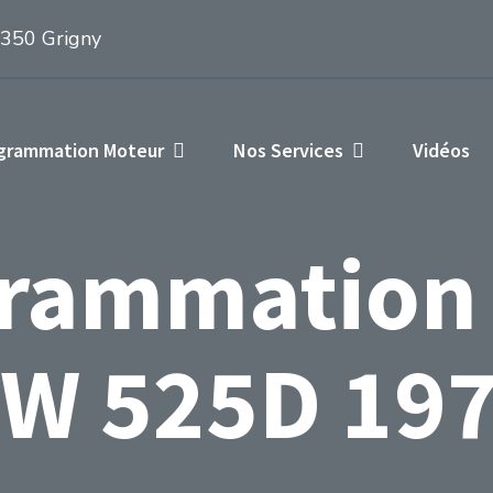
1350 Grigny
ogrammation Moteur
Nos Services
Vidéos
rammation
W 525D 197