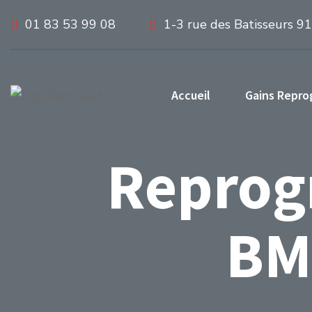
01 83 53 99 08
1-3 rue des Batisseurs 9
Accueil
Gains Repr
Reprog
BM