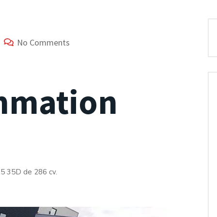
No Comments
mmation
5 35D de 286 cv.