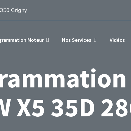
1350 Grigny
ogrammation Moteur
Nos Services
Vidéos
rammation
 X5 35D 28