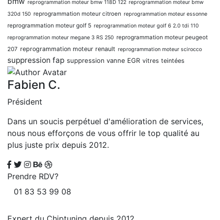
bmw
reprogrammation moteur bmw 118D 122
reprogrammation moteur bmw
reprogrammation moteur citroen
320d 150
reprogrammation moteur essonne
reprogrammation moteur golf 5
reprogrammation moteur golf 6 2.0 tdi 110
reprogrammation moteur peugeot
reprogrammation moteur megane 3 RS 250
reprogrammation moteur renault
207
reprogrammation moteur scirocco
suppression fap
suppression vanne EGR
vitres teintées
Fabien C.
Président
Dans un soucis perpétuel d'amélioration de services,
nous nous efforçons de vous offrir le top qualité au
plus juste prix depuis 2012.
Prendre RDV?
01 83 53 99 08
Expert du Chiptuning depuis 2012.