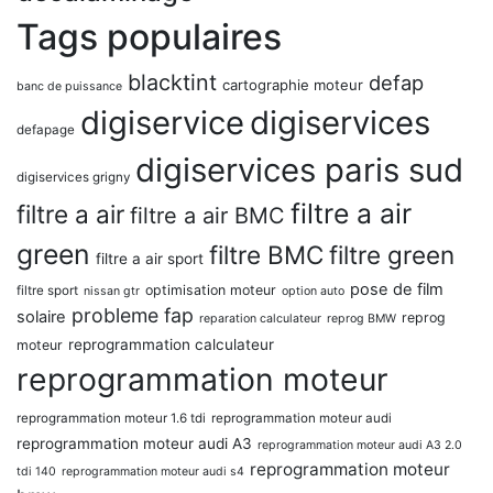
Tags populaires
blacktint
defap
cartographie moteur
banc de puissance
digiservice
digiservices
defapage
digiservices paris sud
digiservices grigny
filtre a air
filtre a air
filtre a air BMC
green
filtre BMC
filtre green
filtre a air sport
pose de film
optimisation moteur
filtre sport
nissan gtr
option auto
probleme fap
solaire
reprog
reparation calculateur
reprog BMW
reprogrammation calculateur
moteur
reprogrammation moteur
reprogrammation moteur 1.6 tdi
reprogrammation moteur audi
reprogrammation moteur audi A3
reprogrammation moteur audi A3 2.0
reprogrammation moteur
tdi 140
reprogrammation moteur audi s4