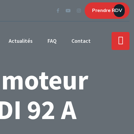
Prendre RDV
Actualités
FAQ
Contact
 moteur
DI 92 A