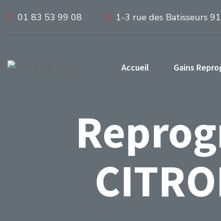
01 83 53 99 08
1-3 rue des Batisseurs 9
Accueil
Gains Repr
Reprog
CITROË