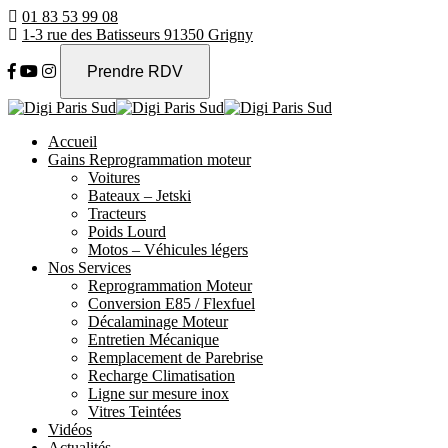
01 83 53 99 08
1-3 rue des Batisseurs 91350 Grigny
Prendre RDV
Accueil
Gains Reprogrammation moteur
Voitures
Bateaux – Jetski
Tracteurs
Poids Lourd
Motos – Véhicules légers
Nos Services
Reprogrammation Moteur
Conversion E85 / Flexfuel
Décalaminage Moteur
Entretien Mécanique
Remplacement de Parebrise
Recharge Climatisation
Ligne sur mesure inox
Vitres Teintées
Vidéos
Actualités