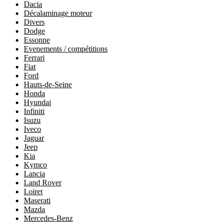
Dacia
Décalaminage moteur
Divers
Dodge
Essonne
Evenements / compétitions
Ferrari
Fiat
Ford
Hauts-de-Seine
Honda
Hyundai
Infiniti
Isuzu
Iveco
Jaguar
Jeep
Kia
Kymco
Lancia
Land Rover
Loiret
Maserati
Mazda
Mercedes-Benz