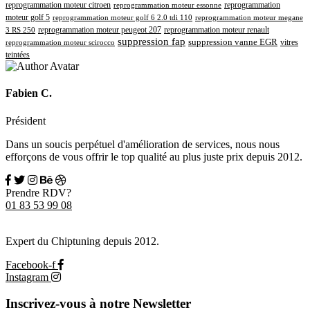
reprogrammation moteur citroen
reprogrammation
reprogrammation moteur essonne
moteur golf 5
reprogrammation moteur golf 6 2.0 tdi 110
reprogrammation moteur megane
reprogrammation moteur renault
reprogrammation moteur peugeot 207
3 RS 250
suppression fap
suppression vanne EGR
vitres
reprogrammation moteur scirocco
teintées
Fabien C.
Président
Dans un soucis perpétuel d'amélioration de services, nous nous
efforçons de vous offrir le top qualité au plus juste prix depuis 2012.
Prendre RDV?
01 83 53 99 08
Expert du Chiptuning depuis 2012.
Facebook-f
Instagram
Inscrivez-vous à notre Newsletter