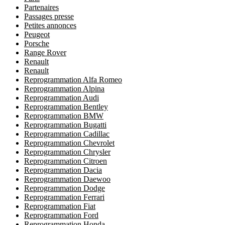
Partenaires
Passages presse
Petites annonces
Peugeot
Porsche
Range Rover
Renault
Renault
Reprogrammation Alfa Romeo
Reprogrammation Alpina
Reprogrammation Audi
Reprogrammation Bentley
Reprogrammation BMW
Reprogrammation Bugatti
Reprogrammation Cadillac
Reprogrammation Chevrolet
Reprogrammation Chrysler
Reprogrammation Citroen
Reprogrammation Dacia
Reprogrammation Daewoo
Reprogrammation Dodge
Reprogrammation Ferrari
Reprogrammation Fiat
Reprogrammation Ford
Reprogrammation Honda