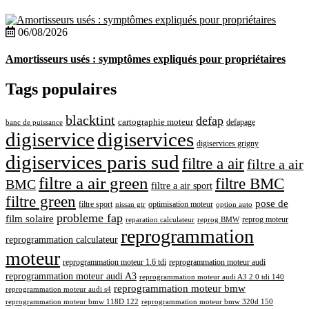
06/08/2026
Amortisseurs usés : symptômes expliqués pour propriétaires
Tags populaires
blacktint
defap
cartographie moteur
defapage
banc de puissance
digiservice
digiservices
digiservices grigny
digiservices paris sud
filtre a air
filtre a air
filtre a air green
filtre BMC
BMC
filtre a air sport
filtre green
pose de
optimisation moteur
filtre sport
nissan gtr
option auto
probleme fap
film solaire
reprog moteur
reparation calculateur
reprog BMW
reprogrammation
reprogrammation calculateur
moteur
reprogrammation moteur 1.6 tdi
reprogrammation moteur audi
reprogrammation moteur audi A3
reprogrammation moteur audi A3 2.0 tdi 140
reprogrammation moteur bmw
reprogrammation moteur audi s4
reprogrammation moteur bmw 118D 122
reprogrammation moteur bmw 320d 150