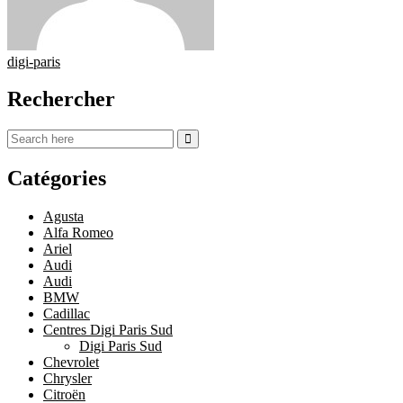
digi-paris
Rechercher
Catégories
Agusta
Alfa Romeo
Ariel
Audi
Audi
BMW
Cadillac
Centres Digi Paris Sud
Digi Paris Sud
Chevrolet
Chrysler
Citroën