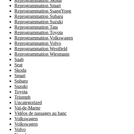
Reprogrammation Skoda
Reprogrammation Smart
Reprogrammation SsangYong
Reprogrammation Subaru
Reprogrammation Suzuki
Reprogrammation Tata
Reprogrammation Toyota
Reprogrammation Volkswagen
Reprogrammation Volvo
Reprogrammation Westfield
Reprogrammation Wiesmann
Saab
Seat
Skoda
Smart
Subaru
Suzuki
Toyota
Triumph
Uncategorized
Val-de-Marne
Vidéos de passages au banc
Volkswagen
Volkswagen
Volvo