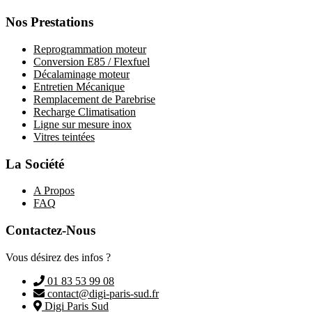
Nos Prestations
Reprogrammation moteur
Conversion E85 / Flexfuel
Décalaminage moteur
Entretien Mécanique
Remplacement de Parebrise
Recharge Climatisation
Ligne sur mesure inox
Vitres teintées
La Société
A Propos
FAQ
Contactez-Nous
Vous désirez des infos ?
01 83 53 99 08
contact@digi-paris-sud.fr
Digi Paris Sud