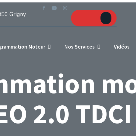
Prendre
350 Grigny
RDV
ogrammation Moteur
Nos Services
Vidéos
mmation mo
O 2.0 TDCI 