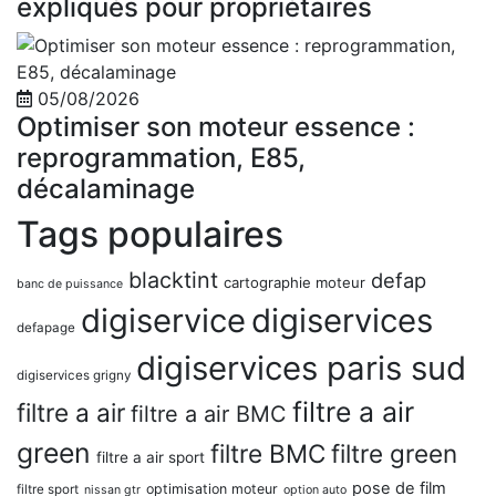
expliqués pour propriétaires
05/08/2026
Optimiser son moteur essence :
reprogrammation, E85,
décalaminage
Tags populaires
blacktint
defap
cartographie moteur
banc de puissance
digiservice
digiservices
defapage
digiservices paris sud
digiservices grigny
filtre a air
filtre a air
filtre a air BMC
green
filtre BMC
filtre green
filtre a air sport
pose de film
optimisation moteur
filtre sport
nissan gtr
option auto