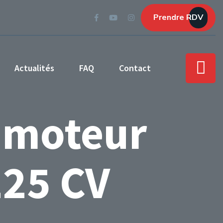
Prendre RDV
Actualités
FAQ
Contact
 moteur
225 CV