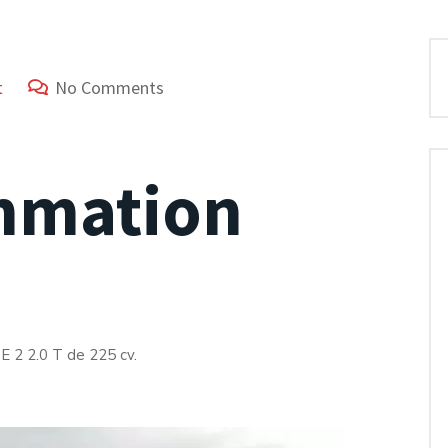
t
No Comments
mmation
 2 2.0 T de 225 cv.