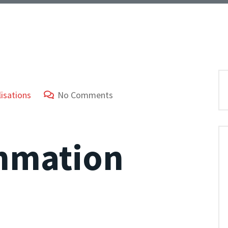
lisations
No Comments
mmation