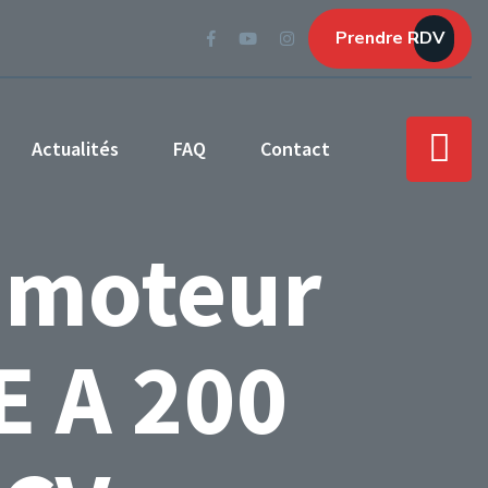
Prendre RDV
Actualités
FAQ
Contact
 moteur
 A 200