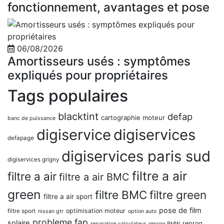
fonctionnement, avantages et pose
06/08/2026
Amortisseurs usés : symptômes
expliqués pour propriétaires
Tags populaires
blacktint
defap
cartographie moteur
banc de puissance
digiservice
digiservices
defapage
digiservices paris sud
digiservices grigny
filtre a air
filtre a air
filtre a air BMC
green
filtre BMC
filtre green
filtre a air sport
pose de film
optimisation moteur
filtre sport
nissan gtr
option auto
probleme fap
solaire
reprog
reparation calculateur
reprog BMW