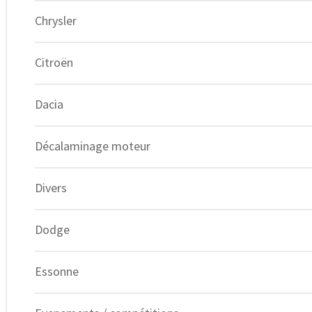
Chrysler
Citroën
Dacia
Décalaminage moteur
Divers
Dodge
Expert du Chiptuning depuis 2012.
Essonne
Facebook-f
Instagram