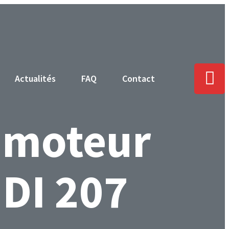
Actualités
FAQ
Contact
 moteur
HDI 207