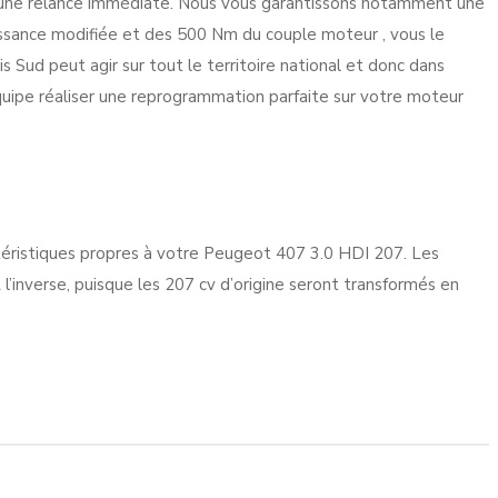
et une relance immédiate. Nous vous garantissons notamment une
ssance modifiée et des 500 Nm du couple moteur , vous le
is Sud peut agir sur tout le territoire national et donc dans
quipe réaliser une reprogrammation parfaite sur votre moteur
ctéristiques propres à votre Peugeot 407 3.0 HDI 207. Les
’inverse, puisque les 207 cv d’origine seront transformés en