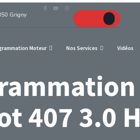
Prendre
350 Grigny
RDV
ogrammation Moteur
Nos Services
Vidéos
rammation
t 407 3.0 