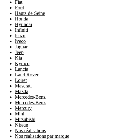
Fiat
Ford
Hauts-de-Seine
Honda
Hyundai
Infiniti
Isuzu
Iveco
Jaguar
Jeep
Kia
Kymco
Lancia
Land Rover
Loiret
Maserati
Mazda
Mercedes-Benz
Mercedes-Benz
Mercury
Mini
Mitsubishi
Nissan
Nos réalisations
Nos réalisations par marque