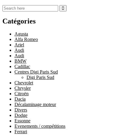
Catégories
Agusta
Alfa Romeo
Ariel
Audi
Audi
BMW
Cadillac
Centres Digi Paris Sud
Digi Paris Sud
Chevrolet
Chrysler
Citroën
Dacia
Décalaminage moteur
Divers
Dodge
Essonne
Evenements / compétitions
Ferrari