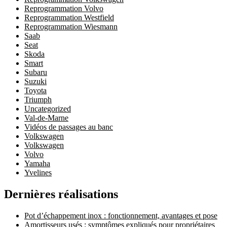
Reprogrammation Volvo
Reprogrammation Westfield
Reprogrammation Wiesmann
Saab
Seat
Skoda
Smart
Subaru
Suzuki
Toyota
Triumph
Uncategorized
Val-de-Marne
Vidéos de passages au banc
Volkswagen
Volkswagen
Volvo
Yamaha
Yvelines
Dernières réalisations
Pot d’échappement inox : fonctionnement, avantages et pose
Amortisseurs usés : symptômes expliqués pour propriétaires