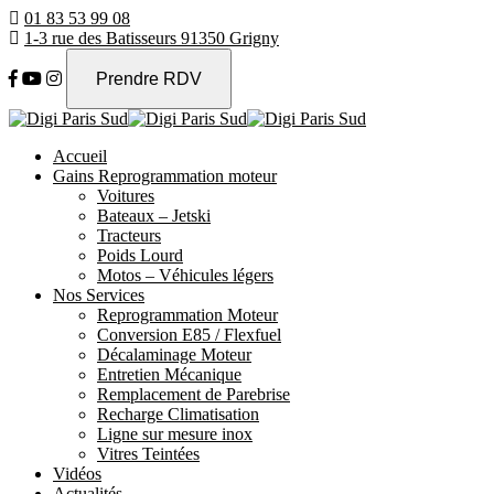
01 83 53 99 08
1-3 rue des Batisseurs 91350 Grigny
Prendre RDV
Accueil
Gains Reprogrammation moteur
Voitures
Bateaux – Jetski
Tracteurs
Poids Lourd
Motos – Véhicules légers
Nos Services
Reprogrammation Moteur
Conversion E85 / Flexfuel
Décalaminage Moteur
Entretien Mécanique
Remplacement de Parebrise
Recharge Climatisation
Ligne sur mesure inox
Vitres Teintées
Vidéos
Actualités