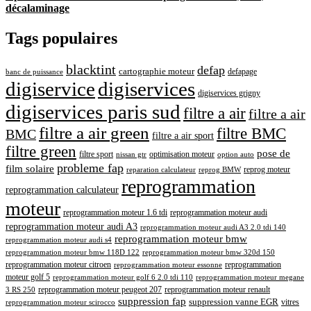
décalaminage
Tags populaires
blacktint
defap
cartographie moteur
defapage
banc de puissance
digiservice
digiservices
digiservices grigny
digiservices paris sud
filtre a air
filtre a air
filtre a air green
filtre BMC
BMC
filtre a air sport
filtre green
pose de
optimisation moteur
filtre sport
nissan gtr
option auto
probleme fap
film solaire
reprog moteur
reparation calculateur
reprog BMW
reprogrammation
reprogrammation calculateur
moteur
reprogrammation moteur 1.6 tdi
reprogrammation moteur audi
reprogrammation moteur audi A3
reprogrammation moteur audi A3 2.0 tdi 140
reprogrammation moteur bmw
reprogrammation moteur audi s4
reprogrammation moteur bmw 118D 122
reprogrammation moteur bmw 320d 150
reprogrammation moteur citroen
reprogrammation
reprogrammation moteur essonne
moteur golf 5
reprogrammation moteur golf 6 2.0 tdi 110
reprogrammation moteur megane
reprogrammation moteur renault
reprogrammation moteur peugeot 207
3 RS 250
suppression fap
suppression vanne EGR
vitres
reprogrammation moteur scirocco