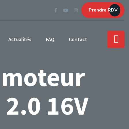
Prendre RDV
Actualités
FAQ
Contact
 moteur
 2.0 16V