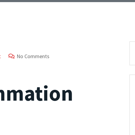
t
No Comments
mmation