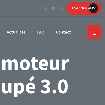
Prendre RDV
Actualités
FAQ
Contact
 moteur
upé 3.0