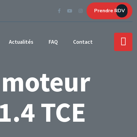
Prendre RDV
Actualités
FAQ
Contact
 moteur
1.4 TCE