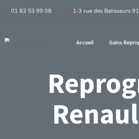
01 83 53 99 08
1-3 rue des Batisseurs 9
Accueil
Gains Repr
Reprog
Renaul