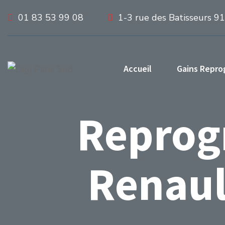
01 83 53 99 08
1-3 rue des Batisseurs 9
Accueil
Gains Repr
Reprog
Renaul