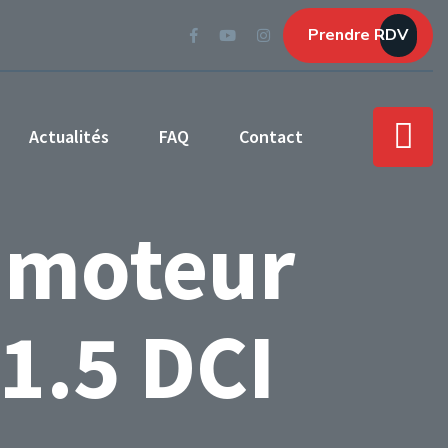
Prendre RDV
Actualités
FAQ
Contact
 moteur
1.5 DCI