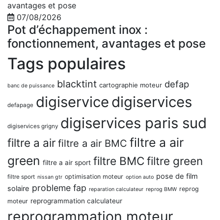
07/08/2026
Pot d’échappement inox :
fonctionnement, avantages et pose
Tags populaires
blacktint
defap
cartographie moteur
banc de puissance
digiservice
digiservices
defapage
digiservices paris sud
digiservices grigny
filtre a air
filtre a air
filtre a air BMC
green
filtre BMC
filtre green
filtre a air sport
pose de film
optimisation moteur
filtre sport
nissan gtr
option auto
probleme fap
solaire
reprog
reparation calculateur
reprog BMW
reprogrammation calculateur
moteur
reprogrammation moteur