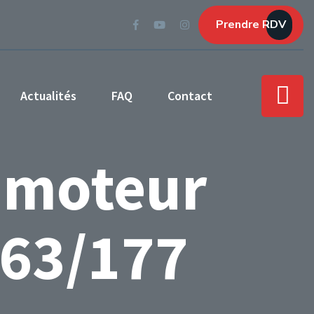
Prendre RDV
Actualités
FAQ
Contact
 moteur
163/177