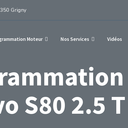
1350 Grigny
ogrammation Moteur
Nos Services
Vidéos
rammation
vo S80 2.5 T