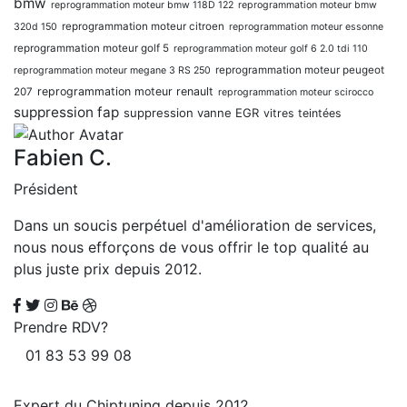
bmw
reprogrammation moteur bmw 118D 122
reprogrammation moteur bmw
reprogrammation moteur citroen
320d 150
reprogrammation moteur essonne
reprogrammation moteur golf 5
reprogrammation moteur golf 6 2.0 tdi 110
reprogrammation moteur peugeot
reprogrammation moteur megane 3 RS 250
reprogrammation moteur renault
207
reprogrammation moteur scirocco
suppression fap
suppression vanne EGR
vitres teintées
Fabien C.
Président
Dans un soucis perpétuel d'amélioration de services,
nous nous efforçons de vous offrir le top qualité au
plus juste prix depuis 2012.
Prendre RDV?
01 83 53 99 08
Expert du Chiptuning depuis 2012.