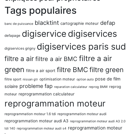
Tags populaires
blacktint
defap
cartographie moteur
banc de puissance
digiservice
digiservices
defapage
digiservices paris sud
digiservices grigny
filtre a air
filtre a air
filtre a air BMC
green
filtre BMC
filtre green
filtre a air sport
pose de film
optimisation moteur
filtre sport
nissan gtr
option auto
probleme fap
solaire
reprog
reparation calculateur
reprog BMW
reprogrammation calculateur
moteur
reprogrammation moteur
reprogrammation moteur 1.6 tdi
reprogrammation moteur audi
reprogrammation moteur audi A3
reprogrammation moteur audi A3 2.0
reprogrammation moteur
tdi 140
reprogrammation moteur audi s4