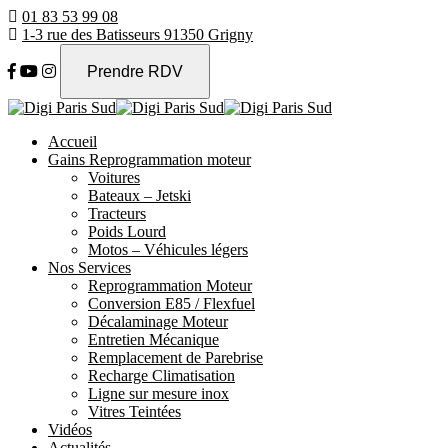
01 83 53 99 08
1-3 rue des Batisseurs 91350 Grigny
Prendre RDV
Accueil
Gains Reprogrammation moteur
Voitures
Bateaux – Jetski
Tracteurs
Poids Lourd
Motos – Véhicules légers
Nos Services
Reprogrammation Moteur
Conversion E85 / Flexfuel
Décalaminage Moteur
Entretien Mécanique
Remplacement de Parebrise
Recharge Climatisation
Ligne sur mesure inox
Vitres Teintées
Vidéos
Actualités