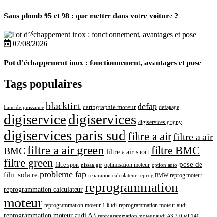
Sans plomb 95 et 98 : que mettre dans votre voiture ?
07/08/2026
Pot d’échappement inox : fonctionnement, avantages et pose
Tags populaires
blacktint
defap
cartographie moteur
defapage
banc de puissance
digiservice
digiservices
digiservices grigny
digiservices paris sud
filtre a air
filtre a air
filtre a air green
filtre BMC
BMC
filtre a air sport
filtre green
pose de
optimisation moteur
filtre sport
nissan gtr
option auto
probleme fap
film solaire
reprog moteur
reparation calculateur
reprog BMW
reprogrammation
reprogrammation calculateur
moteur
reprogrammation moteur 1.6 tdi
reprogrammation moteur audi
reprogrammation moteur audi A3
reprogrammation moteur audi A3 2.0 tdi 140