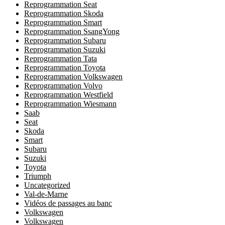
Reprogrammation Seat
Reprogrammation Skoda
Reprogrammation Smart
Reprogrammation SsangYong
Reprogrammation Subaru
Reprogrammation Suzuki
Reprogrammation Tata
Reprogrammation Toyota
Reprogrammation Volkswagen
Reprogrammation Volvo
Reprogrammation Westfield
Reprogrammation Wiesmann
Saab
Seat
Skoda
Smart
Subaru
Suzuki
Toyota
Triumph
Uncategorized
Val-de-Marne
Vidéos de passages au banc
Volkswagen
Volkswagen