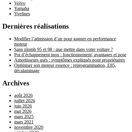
Volvo
Yamaha
Yvelines
Dernières réalisations
Modifier l’admission d’air pour gagner en performance
moteur
Sans plomb 95 et 98 : que mettre dans votre voiture ?
Pot d’échappement inox : fonctionnement, avantages et pose
Amortisseurs usés : symptômes expliqués pour propriétaires
Optimiser son moteur essence : reprogrammation, E85,
décalaminage
Archives
août 2026
juillet 2026
juin 2026
mai 2026
mars 2025
mars 2021
novembre 2020