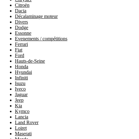
Citroën
Dacia
Décalaminage moteur
Divers
Dodge
Essonne
Evenements / compétitions
Ferrari
Fiat
Ford
Hauts-de-Seine
Honda
Hyundai
Infiniti
Isuzu
Iveco
Jaguar
Jeep
Kia
Kymco
Lancia
Land Rover
Loiret
Maserati