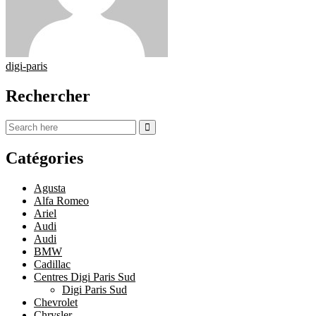
digi-paris
Rechercher
Catégories
Agusta
Alfa Romeo
Ariel
Audi
Audi
BMW
Cadillac
Centres Digi Paris Sud
Digi Paris Sud
Chevrolet
Chrysler