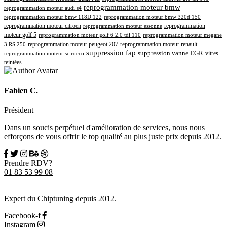
reprogrammation moteur bmw
reprogrammation moteur audi s4
reprogrammation moteur bmw 118D 122
reprogrammation moteur bmw 320d 150
reprogrammation moteur citroen
reprogrammation
reprogrammation moteur essonne
moteur golf 5
reprogrammation moteur golf 6 2.0 tdi 110
reprogrammation moteur megane
reprogrammation moteur renault
reprogrammation moteur peugeot 207
3 RS 250
suppression fap
suppression vanne EGR
vitres
reprogrammation moteur scirocco
teintées
Fabien C.
Président
Dans un soucis perpétuel d'amélioration de services, nous nous
efforçons de vous offrir le top qualité au plus juste prix depuis 2012.
Prendre RDV?
01 83 53 99 08
Expert du Chiptuning depuis 2012.
Facebook-f
Instagram