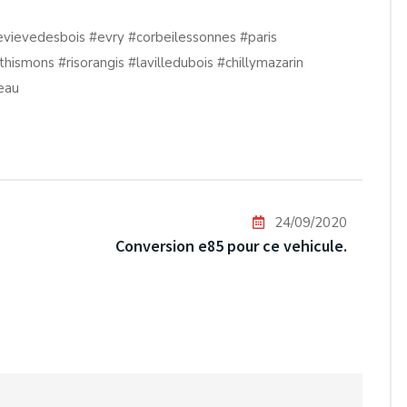
evievedesbois
#evry
#corbeilessonnes
#paris
thismons
#risorangis
#lavilledubois
#chillymazarin
eau
24/09/2020
Conversion e85 pour ce vehicule.