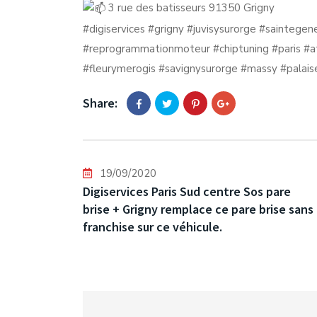
3 rue des batisseurs 91350 Grigny
#digiservices
#grigny
#juvisysurorge
#saintegen
#reprogrammationmoteur
#chiptuning
#paris
#a
#fleurymerogis
#savignysurorge
#massy
#palais
Share:
19/09/2020
Digiservices Paris Sud centre Sos pare
brise + Grigny remplace ce pare brise sans
franchise sur ce véhicule.