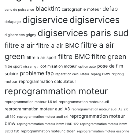
blacktint
defap
cartographie moteur
banc de puissance
digiservice
digiservices
defapage
digiservices paris sud
digiservices grigny
filtre a air
filtre a air
filtre a air BMC
green
filtre BMC
filtre green
filtre a air sport
pose de film
optimisation moteur
filtre sport
nissan gtr
option auto
probleme fap
solaire
reprog
reparation calculateur
reprog BMW
reprogrammation calculateur
moteur
reprogrammation moteur
reprogrammation moteur 1.6 tdi
reprogrammation moteur audi
reprogrammation moteur audi A3
reprogrammation moteur audi A3 2.0
reprogrammation moteur
tdi 140
reprogrammation moteur audi s4
bmw
reprogrammation moteur bmw 118D 122
reprogrammation moteur bmw
reprogrammation moteur citroen
320d 150
reprogrammation moteur essonne