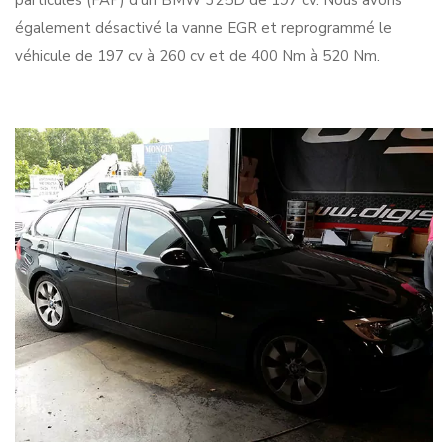
particules (FAP) d’un BMW 325D de 197 cv. Nous avons
également désactivé la vanne EGR et reprogrammé le
véhicule de 197 cv à 260 cv et de 400 Nm à 520 Nm.