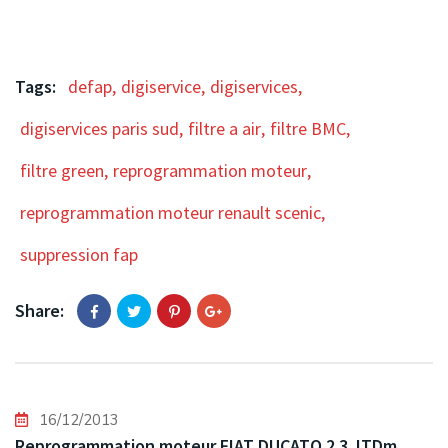
Tags:
defap
,
digiservice
,
digiservices
,
digiservices paris sud
,
filtre a air
,
filtre BMC
,
filtre green
,
reprogrammation moteur
,
reprogrammation moteur renault scenic
,
suppression fap
Share:
16/12/2013
Reprogrammation moteur FIAT DUCATO 2.3 JTDm